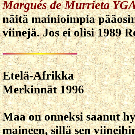
Margués de Murrieta YGA
näitä mainioimpia pääosin
viinejä. Jos ei olisi 1989 R
Etelä-Afrikka
Merkinnät 1996
Maa on onneksi saanut 
maineen, sillä sen viineih