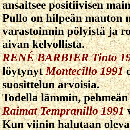
ansaitsee positiivisen ma
Pullo on hilpeän mauton 
varastoinnin pölyistä ja r
aivan kelvollista.
RENÉ BARBIER Tinto 1
Montecillo 1991
löytynyt
o
suosittelun arvoisia.
Todella lämmin, pehmeän t
Raimat Tempranillo 1991
v
Kun viinin halutaan oleva