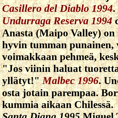
Casillero del Diablo 1994
.
Undurraga Reserva 1994
c
Anasta (Maipo Valley) on
hyvin tumman punainen, v
voimakkaan pehmeä, keski
"Jos viinin haluat tuorett
Malbec 1996
yllätyt!"
. Un
osta jotain parempaa. Bor
kummia aikaan Chilessä.
Santa Digna 1995
Miguel T