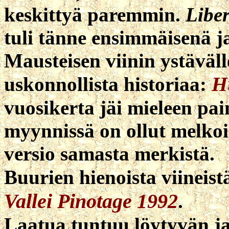
keskittyä paremmin.
Libe
tuli tänne ensimmäisenä j
Mausteisen viinin ystäväll
H
uskonnollista historiaa:
vuosikerta jäi mieleen pa
myynnissä on ollut melkois
versio samasta merkistä.
Buurien hienoista viineis
Vallei Pinotage 1992
.
Laatua tuntuu löytyvän jat