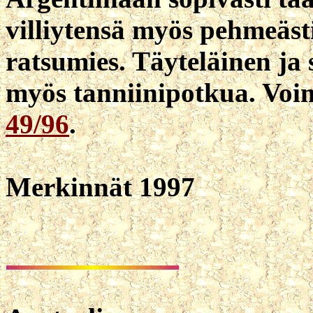
villiytensä myös pehmeäst
ratsumies. Täyteläinen ja
myös tanniinipotkua. Voi
49/96
.
Merkinnät 1997