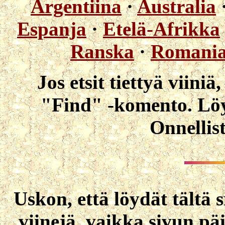
Argentiina
·
Australia
Espanja
·
Etelä-Afrikka
Ranska
·
Romani
Jos etsit tiettyä viiniä
"Find" -komento. Löyd
Onnellis
Uskon, että löydät tältä 
viinejä, vaikka sivun pä