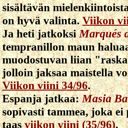
sisältävän mielenkiintois
on hyvä valinta.
Viikon vi
Marqués d
Ja heti jatkoksi
tempranillon maun haluaa
muodostuvan liian "raskaa
jolloin jaksaa maistella 
Viikon viini 34/96
.
Masia Ba
Espanja jatkaa:
sopivasti tammea, joka ei 
taas
viikon viini (35/96)
.