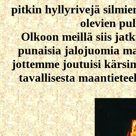
pitkin hyllyrivejä silmie
olevien pul
Olkoon meillä siis jat
punaisia jalojuomia ma
jottemme joutuisi kärsim
tavallisesta maantieteel