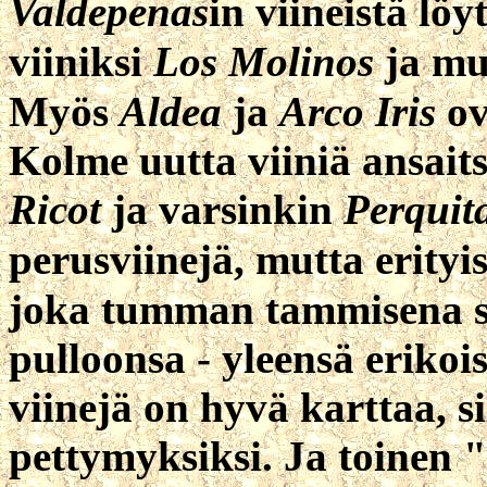
Valdepenas
in viineistä l
viiniksi
Los Molinos
ja mu
Myös
Aldea
ja
Arco Iris
ov
Kolme uutta viiniä ansait
Ricot
ja varsinkin
Perquit
perusviinejä, mutta erity
joka tumman tammisena so
pulloonsa - yleensä erikoi
viinejä on hyvä karttaa, s
pettymyksiksi. Ja toinen 