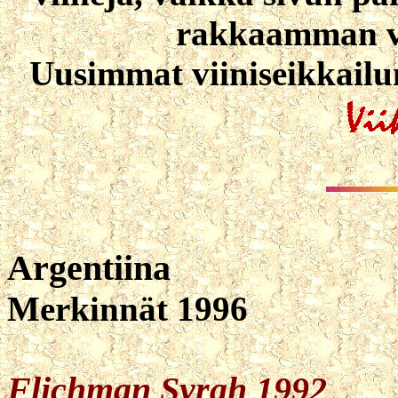
rakkaamman vii
Uusimmat viiniseikkailun
Argentiina
Merkinnät 1996
Flichman Syrah 1992