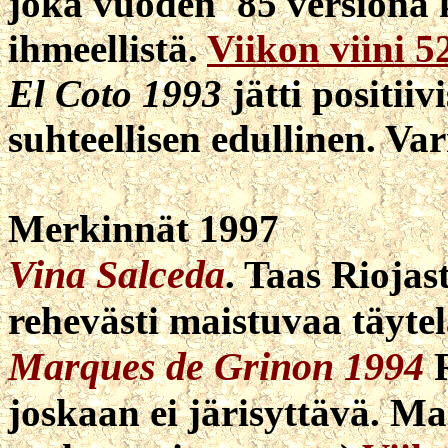
joka vuoden '85 versiona 
ihmeellistä.
Viikon viini 5
El Coto 1993
jätti positii
suhteellisen edullinen. Va
Merkinnät 1997
Vina Salceda
. Taas Rioja
rehevästi maistuvaa täytel
Marques de Grinon 1994
R
joskaan ei järisyttävä. Ma