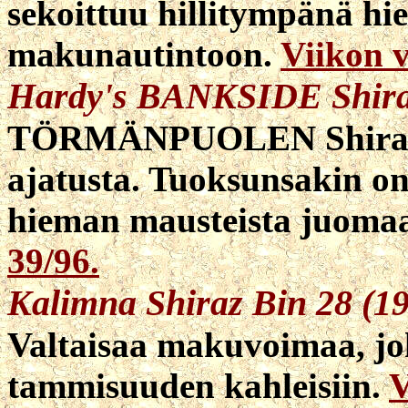
sekoittuu hillitympänä h
makunautintoon.
Viikon v
Hardy's BANKSIDE Shira
TÖRMÄNPUOLEN Shiraz 
ajatusta. Tuoksunsakin on 
hieman mausteista juomaa
39/96.
Kalimna Shiraz Bin 28 (1
Valtaisaa makuvoimaa, jok
tammisuuden kahleisiin.
V