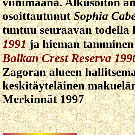
viinimaana. Alkusoiton an
osoittautunut
Sophia Cabe
tuntuu seuraavan todella
1991
ja hieman tammine
Balkan Crest Reserva 199
Zagoran alueen hallitsema
keskitäyteläinen makuelä
Merkinnät 1997