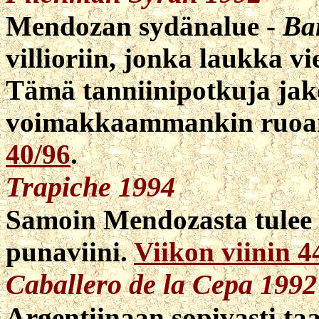
Mendozan sydänalue -
Ba
villioriin, jonka laukka vi
Tämä tanniinipotkuja jake
voimakkaammankin ruoan 
40/96
.
Trapiche 1994
Samoin Mendozasta tulee
punaviini.
Viikon viinin 4
Caballero de la Cepa 1992
Argentiinaan sopivasti taa