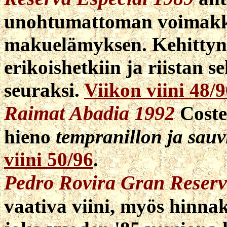
unohtumattoman voimakk
makuelämyksen. Kehittyny
erikoishetkiin ja riistan 
seuraksi.
Viikon viini 48/
Raimat Abadia 1992
Coste
hieno
tempranillon ja sau
viini 50/96
.
Pedro Rovira Gran Reser
vaativa viini, myös hinnak