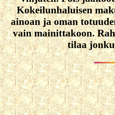
Kokeilunhaluisen maku
ainoan ja oman totuude
vain mainittakoon. Raha
tilaa jonku