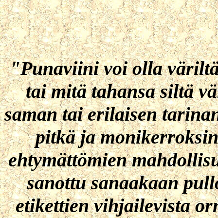
"Punaviini voi olla värilt
tai mitä tahansa siltä vä
saman tai erilaisen tarina
pitkä ja monikerroksin
ehtymättömien mahdollisu
sanottu sanaakaan pullo
etikettien vihjailevista o