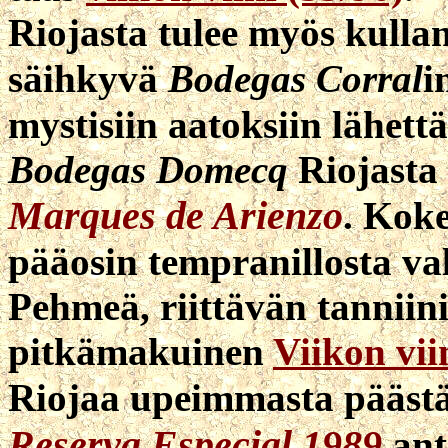
Riojasta tulee myös kulla
säihkyvä
Bodegas Corral
i
mystisiin aatoksiin lähettä
Bodegas Domecq
Riojasta 
Marques de Arienzo
. Koke
pääosin tempranillosta va
Pehmeä, riittävän tanniin
pitkämakuinen
Viikon vii
Riojaa upeimmasta pääst
Reserva Especial 1989
ant