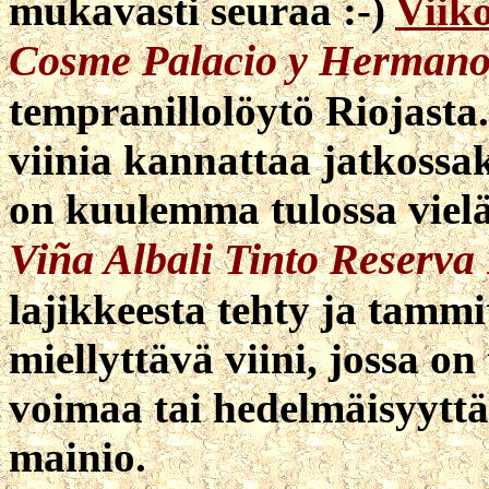
mukavasti seuraa :-)
Viiko
Cosme Palacio y Hermano
tempranillolöytö Riojast
viinia kannattaa jatkossak
on kuulemma tulossa viel
Viña Albali Tinto Reserva
lajikkeesta tehty ja tamm
miellyttävä viini, jossa o
voimaa tai hedelmäisyyttä
mainio.