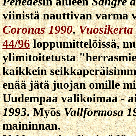
Penedès
in alueen
Sangre d
viinistä nauttivan varma 
Coronas 1990
Vuosikerta
.
44/96
loppumittelöissä, mu
ylimitoitetusta "herrasmi
kaikkein seikkaperäisimmis
enää jätä juojan omille mie
Uudempaa valikoimaa - a
1993
. Myös
Vallformosa 1
maininnan.