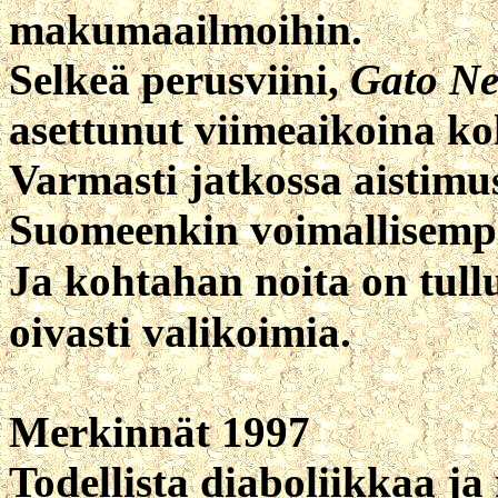
makumaailmoihin.
Selkeä perusviini,
Gato Ne
asettunut viimeaikoina ko
Varmasti jatkossa aistim
Suomeenkin voimallisemp
Ja kohtahan noita on tull
oivasti valikoimia.
Merkinnät 1997
Todellista diaboliikkaa j