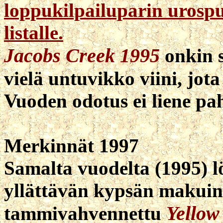
loppukilpailuparin urospuo
listalle.
Jacobs Creek 1995
onkin s
vielä untuvikko viini, jot
Vuoden odotus ei liene pa
Merkinnät 1997
Samalta vuodelta (1995) l
yllättävän kypsän makuine
Yellow
tammivahvennettu