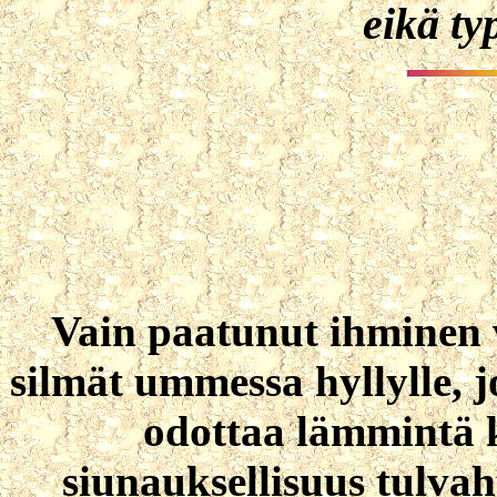
eikä ty
Vain paatunut ihminen 
silmät ummessa hyllylle, 
odottaa lämmintä k
siunauksellisuus tulvah