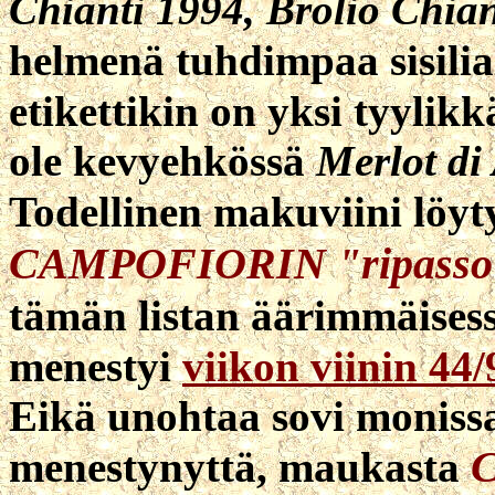
Chianti 1994, Brolio Chian
helmenä tuhdimpaa sisilia
etikettikin on yksi tyylik
ole kevyehkössä
Merlot di 
Todellinen makuviini löyt
CAMPOFIORIN "ripasso
tämän listan äärimmäises
menestyi
viikon viinin 44/
Eikä unohtaa sovi monissa
C
menestynyttä, maukasta