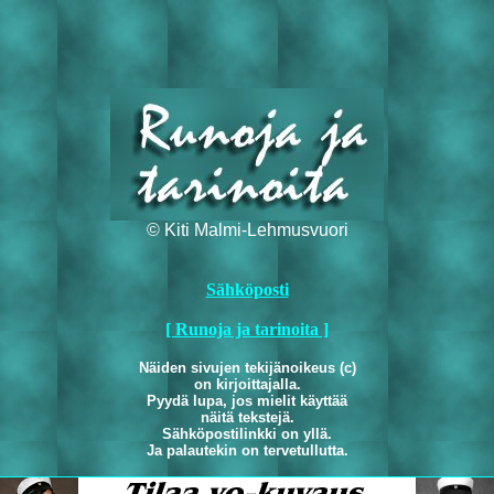
© Kiti Malmi-Lehmusvuori
Sähköposti
[ Runoja ja tarinoita ]
Näiden sivujen tekijänoikeus (c)
on kirjoittajalla.
Pyydä lupa, jos mielit käyttää
näitä tekstejä.
Sähköpostilinkki on yllä.
Ja palautekin on tervetullutta.