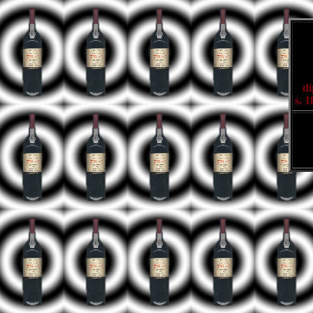
di
s. 1