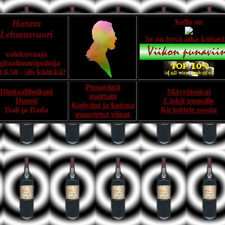
Kello on
Hannu
Lehmusvuori
Se on hyvä aika katsas
valokuvaaja
gitaalimanipuloija
8.6.50 - siis kääkkä?
Punaviinit
Digitaaliholismi
Mäyräkoirat
maittain
Duuni
Linkit muualle
Kotiviini ja kotona
Dali ja Dada
Kirjoittele postia
maustetut viinat