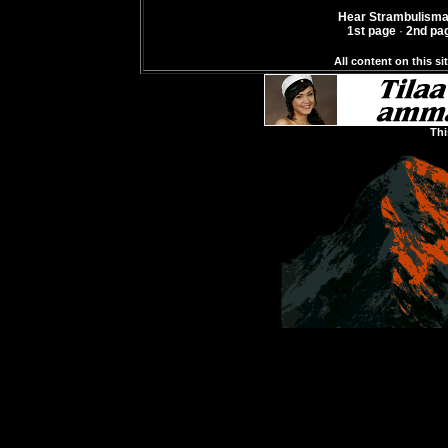
Hear Strambulism
1st page
·
2nd pa
All content on this 
Strambulisma CD QUIRK2008 ISRC: FIQUK0800001 © (P) 2008 Jani Malmi Finland All rights reserved n©b TEOSTO LUSES ja ESEK ovat tukeneet levyn tekoa taloudellisesti Jani Malmi guitars kitarat Lasse Lindgren basso bass Markku Ounaskari lyömäsoittimet percussions 1. Ba
Thi